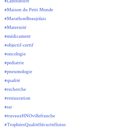
Laboratoire
Maison du Petit Monde
MarathonBeaujolais
Maternité
médicament
objectif-certif
oncologie
pediatrie
pneumologie
qualité
recherche
restauration
ssr
travauxHNOvillefranche
TrophéesQualitéSécuritéSoins