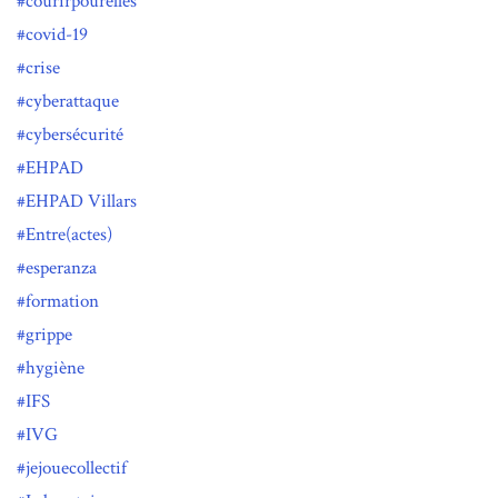
courirpourelles
covid-19
crise
cyberattaque
cybersécurité
EHPAD
EHPAD Villars
Entre(actes)
esperanza
formation
grippe
hygiène
IFS
IVG
jejouecollectif