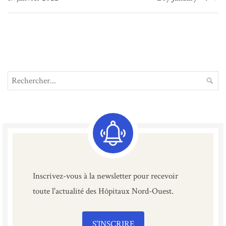
l’article
Search
REC
for:
Inscrivez-vous à la newsletter pour recevoir
toute l'actualité des Hôpitaux Nord-Ouest.
S'INSCRIRE