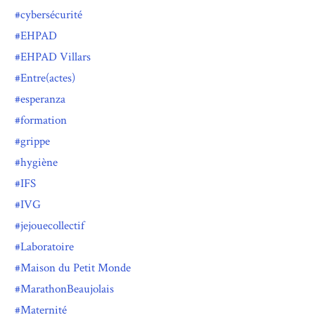
cybersécurité
EHPAD
EHPAD Villars
Entre(actes)
esperanza
formation
grippe
hygiène
IFS
IVG
jejouecollectif
Laboratoire
Maison du Petit Monde
MarathonBeaujolais
Maternité