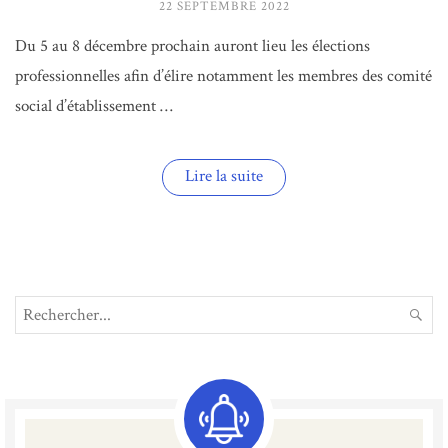
22 SEPTEMBRE 2022
Du 5 au 8 décembre prochain auront lieu les élections
professionnelles afin d’élire notamment les membres des comité
social d’établissement …
« Les
Lire la suite
élections
professionnelles
se
dérouleront
du
5
au
Search
8
REC
décembre »
for: