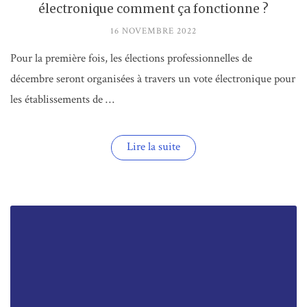
électronique comment ça fonctionne ?
16 NOVEMBRE 2022
Pour la première fois, les élections professionnelles de
décembre seront organisées à travers un vote électronique pour
les établissements de …
« Elections
Lire la suite
professionnelles
2022
:
le
vote
électronique
comment
ça
fonctionne
? »