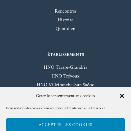
Rencontres
Histoire
Quotidien
ÉTABLISSEMENTS
HNO Tarare-Grandris
HNO Trévoux
HNO Villefranche-Sur-Saône
HNO Beaujeu-Belleville
Gérer le consentement aux cookies
Nous utilisons des cookies pour optimiser notre site web et notre service.
Mentions légales
- Hôpitaux Nord-Ouest - 2026
ACCEPTER LES COOKIES