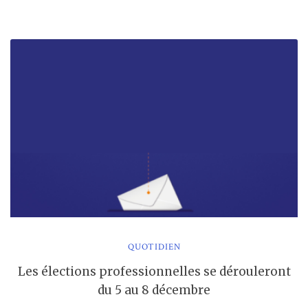
:
quelles
instances
?
pour
qui
?
pourquoi
? »
QUOTIDIEN
Les élections professionnelles se dérouleront
du 5 au 8 décembre