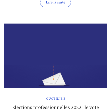
« J-
Lire la suite
4
les
élections
professionnelles
approchent
! »
QUOTIDIEN
Elections professionnelles 2022 : le vote