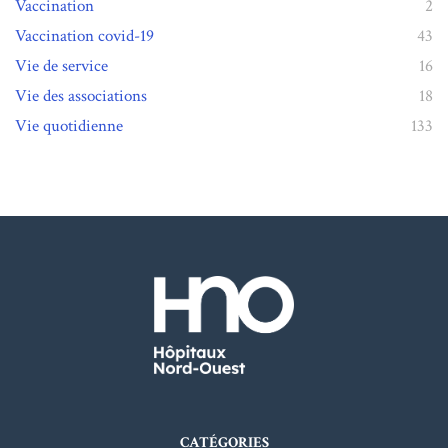
Vaccination
2
Vaccination covid-19
43
Vie de service
16
Vie des associations
18
Vie quotidienne
133
CATÉGORIES