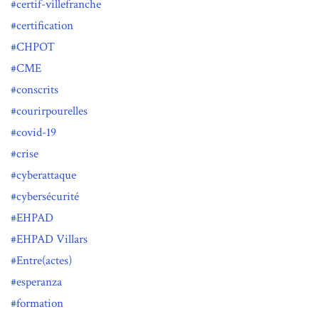
certif-villefranche
certification
CHPOT
CME
conscrits
courirpourelles
covid-19
crise
cyberattaque
cybersécurité
EHPAD
EHPAD Villars
Entre(actes)
esperanza
formation