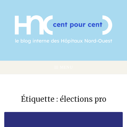
Skip
to
content
MENU
Étiquette :
élections pro