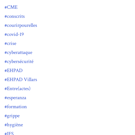
CME
conscrits
courirpourelles
covid-19
crise
cyberattaque
cybersécurité
EHPAD
EHPAD Villars
Entre(actes)
esperanza
formation
grippe
hygiène
IFS