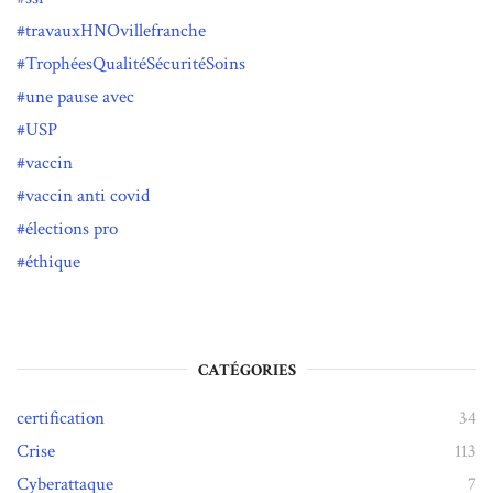
travauxHNOvillefranche
TrophéesQualitéSécuritéSoins
une pause avec
USP
vaccin
vaccin anti covid
élections pro
éthique
CATÉGORIES
certification
34
Crise
113
Cyberattaque
7