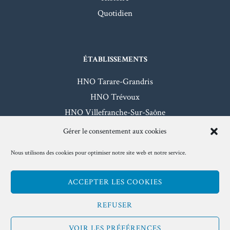
Quotidien
ÉTABLISSEMENTS
HNO Tarare-Grandris
HNO Trévoux
HNO Villefranche-Sur-Saône
HNO Beaujeu-Belleville
Gérer le consentement aux cookies
Nous utilisons des cookies pour optimiser notre site web et notre service.
Mentions légales
- Hôpitaux Nord-Ouest - 2026
ACCEPTER LES COOKIES
www.hno.fr
REFUSER
VOIR LES PRÉFÉRENCES
Facebook
Twitter
Instagram
Linkedin