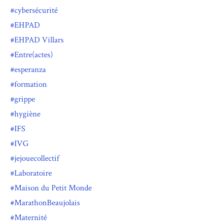
cybersécurité
EHPAD
EHPAD Villars
Entre(actes)
esperanza
formation
grippe
hygiène
IFS
IVG
jejouecollectif
Laboratoire
Maison du Petit Monde
MarathonBeaujolais
Maternité