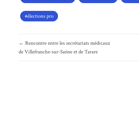
élections pro
Navigation
← Rencontre entre les secrétariats médicaux
de
de Villefranche-sur-Saône et de Tarare
l’article