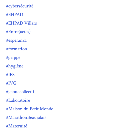
cybersécurité
EHPAD
EHPAD Villars
Entre(actes)
esperanza
formation
grippe
hygiène
IFS
IVG
jejouecollectif
Laboratoire
Maison du Petit Monde
MarathonBeaujolais
Maternité