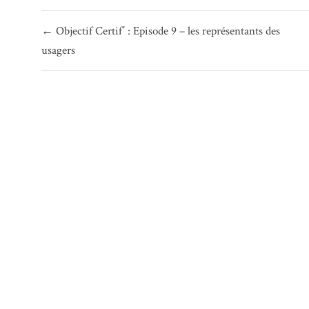
Navigation
← Objectif Certif’ : Episode 9 – les représentants des
de
usagers
l’article