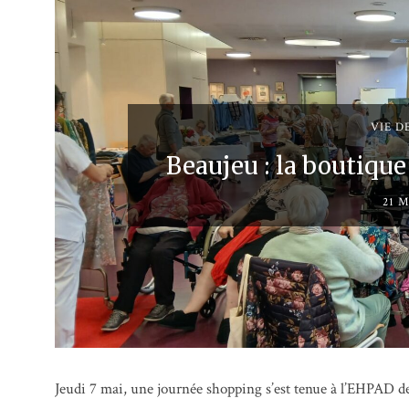
VIE D
Beaujeu : la boutiq
21 M
Jeudi 7 mai, une journée shopping s’est tenue à l’EHPAD de 