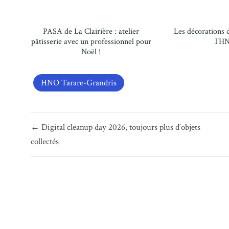
PASA de La Clairière : atelier
Les décorations d
pâtisserie avec un professionnel pour
l’H
Noël !
HNO Tarare-Grandris
Navigation
← Digital cleanup day 2026, toujours plus d’objets
de
collectés
l’article