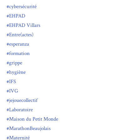
cybersécurité
EHPAD
EHPAD Villars
Entre(actes)
esperanza
formation
grippe
hygiène
IFS
IVG
jejouecollectif
Laboratoire
Maison du Petit Monde
MarathonBeaujolais
Maternité