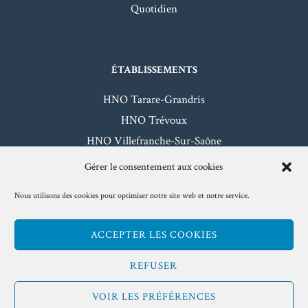
Quotidien
ÉTABLISSEMENTS
HNO Tarare-Grandris
HNO Trévoux
HNO Villefranche-Sur-Saône
HNO Beaujeu-Belleville
Gérer le consentement aux cookies
Nous utilisons des cookies pour optimiser notre site web et notre service.
Mentions légales
- Hôpitaux Nord-Ouest - 2026
ACCEPTER LES COOKIES
www.hno.fr
REFUSER
VOIR LES PRÉFÉRENCES
Facebook
Twitter
Instagram
Linkedin