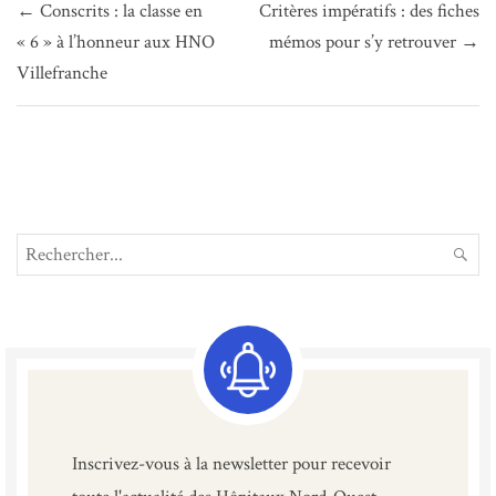
← Conscrits : la classe en
Critères impératifs : des fiches
de
« 6 » à l’honneur aux HNO
mémos pour s’y retrouver →
l’article
Villefranche
Search
REC
for:
Inscrivez-vous à la newsletter pour recevoir