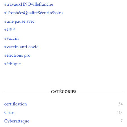
travauxHNOvillefranche
TrophéesQualitéSécuritéSoins
une pause avec
USP
vaccin
vaccin anti covid
élections pro
éthique
CATÉGORIES
certification
34
Crise
113
Cyberattaque
7