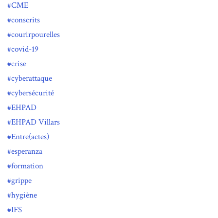
CME
conscrits
courirpourelles
covid-19
crise
cyberattaque
cybersécurité
EHPAD
EHPAD Villars
Entre(actes)
esperanza
formation
grippe
hygiène
IFS