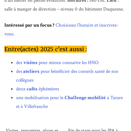
d’un métier en pleine évolution.
Horaires :
14h-15h.
Lieu
:
salle à manger de direction – niveau 0 du bâtiment Duquesne.
Intéressé par un focus ?
Choisissez l’horaire et inscrivez-
vous.
Entre(actes) 2025 c’est aussi :
des
visites
pour mieux connaitre les HNO
des
ateliers
pour bénéficier des conseils santé de nos
collègues
deux
cafés
éphémères
une mobilisation pour le
Challenge mobilité
à Tarare
et à Villefranche
Visites, rencontres, glaces et
Fin de stage pour les IPA à