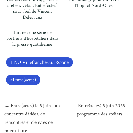
ateliers vélo… Entre(actes)
l’hôpital Nord-Ouest
sous l’œil de Vincent
Delesvaux
Tarare : une série de
portraits d’hospitaliers dans
la presse quotidienne
HNO Villefranche-Sur-Saône
Entre(actes)
Navigation
← Entre(actes) le 5 juin : un
Entre(actes) 5 juin 2025 –
de
concentré d’idées, de
programme des ateliers →
l’article
rencontres et d’envies de
mieux faire.