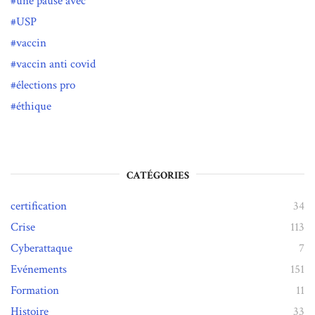
une pause avec
USP
vaccin
vaccin anti covid
élections pro
éthique
CATÉGORIES
certification
34
Crise
113
Cyberattaque
7
Evénements
151
Formation
11
Histoire
33