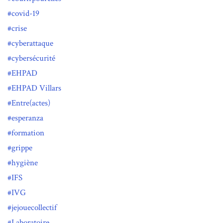
covid-19
crise
cyberattaque
cybersécurité
EHPAD
EHPAD Villars
Entre(actes)
esperanza
formation
grippe
hygiène
IFS
IVG
jejouecollectif
Laboratoire