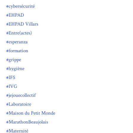
cybersécurité
EHPAD
EHPAD Villars
Entre(actes)
esperanza
formation
grippe
hygiène
IFS
IVG
jejouecollectif
Laboratoire
Maison du Petit Monde
MarathonBeaujolais
Maternité