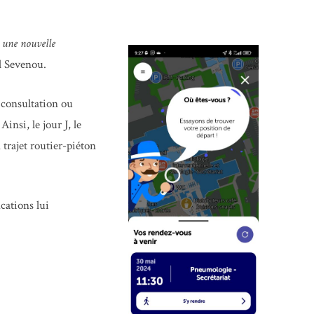
 une nouvelle
l Sevenou.
e consultation ou
insi, le jour J, le
 trajet routier-piéton
ications lui