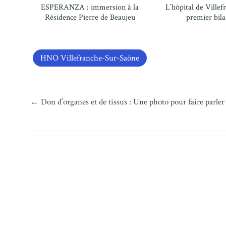
ESPERANZA : immersion à la
L’hôpital de Villef
Résidence Pierre de Beaujeu
premier bila
HNO Villefranche-Sur-Saône
Navigation
← Don d’organes et de tissus : Une photo pour faire parler
de
l’article