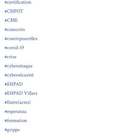
certification
CHPOT
CME
conscrits
courirpourelles
covid-19
crise
cyberattaque
cybersécurité
EHPAD
EHPAD Villars
Entre(actes)
esperanza
formation
grippe