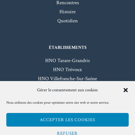
Rencontres
Histoire
Quotidien
ÉTABLISSEMENTS
HNO Tarare-Grandris
HNO Trévoux
HNO Villefranche-Sur-Saône
HNO Beaujeu-Belleville
Gérer le consentement aux cookies
Nous utilisons des cookies pour optimiser notre site web et notre service.
Mentions légales
- Hôpitaux Nord-Ouest - 2026
ACCEPTER LES COOKIES
www.hno.fr
REFUSER