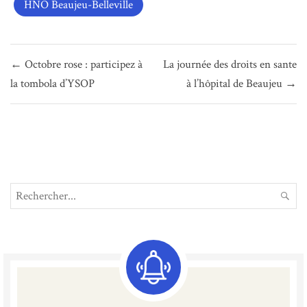
HNO Beaujeu-Belleville
Navigation
← Octobre rose : participez à
La journée des droits en sante
de
la tombola d’YSOP
à l’hôpital de Beaujeu →
l’article
Search
REC
for: