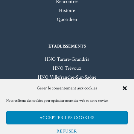
Rencontres
Histoire
Quotidien
ÉTABLISSEMENTS
HNO Tarare-Grandris
HNO Trévoux
HNO Villefranche-Sur-Saône
HNO Beaujeu-Belleville
Gérer le consentement aux cookies
Nous utilisons des cookies pour optimiser notre site web et notre service.
Mentions légales
- Hôpitaux Nord-Ouest - 2026
ACCEPTER LES COOKIES
www.hno.fr
REFUSER