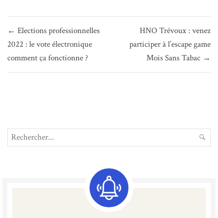
Navigation
← Elections professionnelles
HNO Trévoux : venez
de
2022 : le vote électronique
participer à l’escape game
l’article
comment ça fonctionne ?
Mois Sans Tabac →
Search
REC
for: