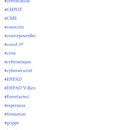
certification
CHPOT
CME
conscrits
courirpourelles
covid-19
crise
cyberattaque
cybersécurité
EHPAD
EHPAD Villars
Entre(actes)
esperanza
formation
grippe