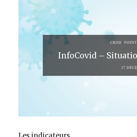
CRISE
,
POINT
InfoCovid – Situati
17 DÉC
Les indicateurs