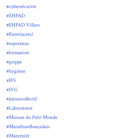
cybersécurité
EHPAD
EHPAD Villars
Entre(actes)
esperanza
formation
grippe
hygiène
IFS
IVG
jejouecollectif
Laboratoire
Maison du Petit Monde
MarathonBeaujolais
Maternité