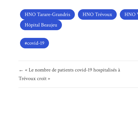
HNO Tarare-Grandris
HNO Trévoux
HNO V
Hôpital Beaujeu
covid-19
Navigation
← « Le nombre de patients covid-19 hospitalisés à
de
Trévoux croît »
l’article