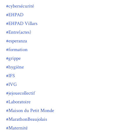
cybersécurité
EHPAD
EHPAD Villars
Entre(actes)
esperanza
formation
grippe
hygiène
IFS
IVG
jejouecollectif
Laboratoire
Maison du Petit Monde
MarathonBeaujolais
Maternité