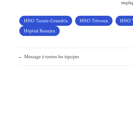
impliq
HNO Tarare-Grandris
HNO Trévoux
HNO V
Hôpital Beaujeu
Navigation
← Message à toutes les équipes
de
l’article