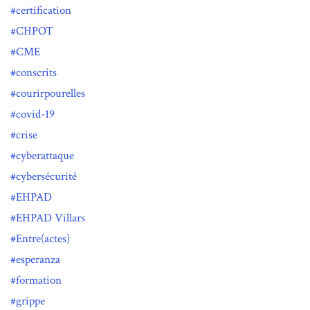
certification
CHPOT
CME
conscrits
courirpourelles
covid-19
crise
cyberattaque
cybersécurité
EHPAD
EHPAD Villars
Entre(actes)
esperanza
formation
grippe