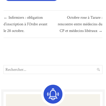
Navigation
← Infirmiers : obligation
Octobre rose à Tarare :
de
d’inscription à l’Ordre avant
rencontre entre médecins du
l’article
le 28 octobre.
CP et médecins libéraux →
Search
REC
for: