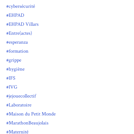
cybersécurité
EHPAD
EHPAD Villars
Entre(actes)
esperanza
formation
grippe
hygiène
IFS
IVG
jejouecollectif
Laboratoire
Maison du Petit Monde
MarathonBeaujolais
Maternité