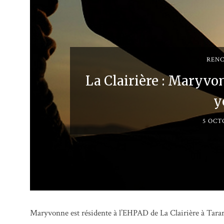
REN
La Clairière : Maryvon
y
5 OCT
Maryvonne est résidente à l’EHPAD de La Clairière à Tarare 