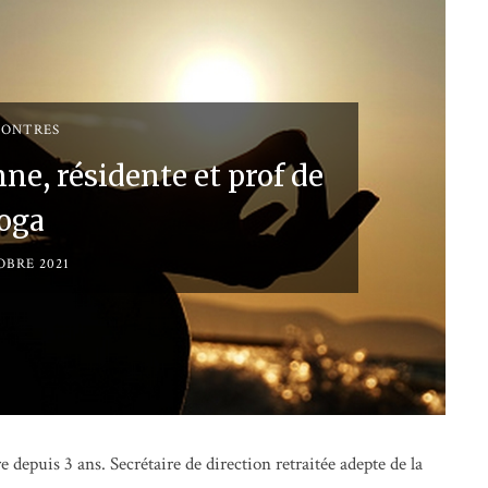
CONTRES
ne, résidente et prof de
oga
OBRE 2021
depuis 3 ans. Secrétaire de direction retraitée adepte de la