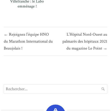
Villefranche : le Labo
emménage !
Navigation
← Rejoignez l’équipe HNO
L’Hôpital Nord-Ouest au
de
du Marathon International du
palmarès des hôpitaux 2021
l’article
Beaujolais !
du magazine Le Point →
Search
REC
for: