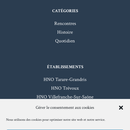
CATÉGORIES
Rencontres
Histoire
Quotidien
ÉTABLISSEMENTS
HNO Tarare-Grandris
HNO Trévoux
HNO Villefranche-Sur-Saône
HNO Beaujeu-Belleville
Gérer le consentement aux cookies
Nous utilisons des cookies pour optimiser notre site web et notre service.
Mentions légales
- Hôpitaux Nord-Ouest - 2026