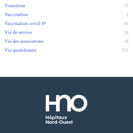
Transition
13
Vaccination
2
Vaccination covid-19
43
Vie de service
16
Vie des associations
18
Vie quotidienne
133