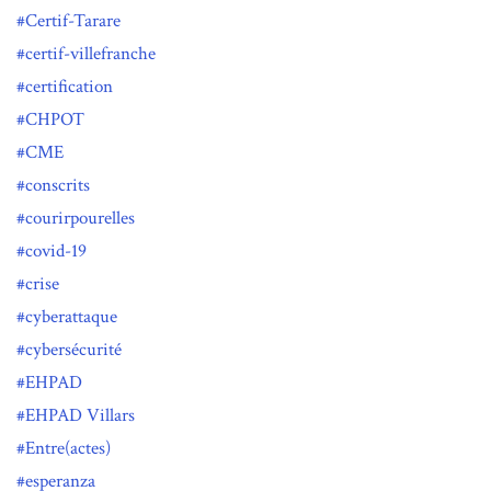
Certif-Tarare
certif-villefranche
certification
CHPOT
CME
conscrits
courirpourelles
covid-19
crise
cyberattaque
cybersécurité
EHPAD
EHPAD Villars
Entre(actes)
esperanza