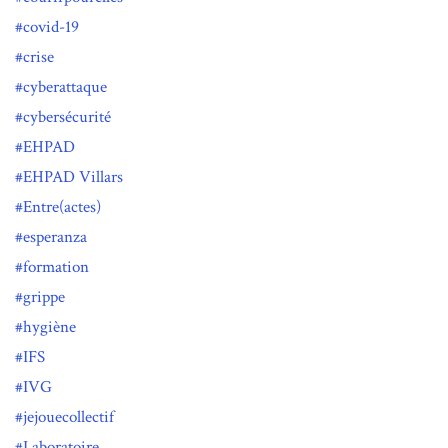
covid-19
crise
cyberattaque
cybersécurité
EHPAD
EHPAD Villars
Entre(actes)
esperanza
formation
grippe
hygiène
IFS
IVG
jejouecollectif
Laboratoire