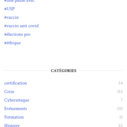
une pause avec
USP
vaccin
vaccin anti covid
élections pro
éthique
CATÉGORIES
certification
34
Crise
113
Cyberattaque
7
Evénements
151
Formation
11
Histoire
33