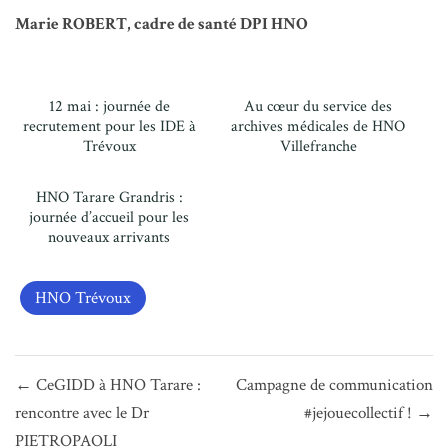
Marie ROBERT, cadre de santé DPI HNO
12 mai : journée de
Au cœur du service des
recrutement pour les IDE à
archives médicales de HNO
Trévoux
Villefranche
HNO Tarare Grandris :
journée d’accueil pour les
nouveaux arrivants
HNO Trévoux
Navigation
← CeGIDD à HNO Tarare :
Campagne de communication
de
rencontre avec le Dr
#jejouecollectif ! →
l’article
PIETROPAOLI