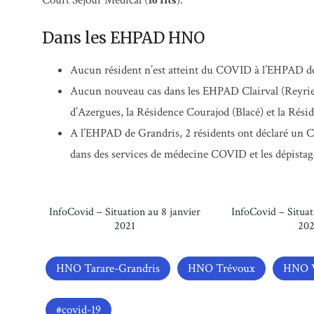
Court Séjour Médical (
16 lits
).
Dans les EHPAD HNO
Aucun résident n’est atteint du COVID à l’EHPAD d
Aucun nouveau cas dans les EHPAD Clairval (Reyrieux
d’Azergues, la Résidence Courajod (Blacé) et la Rési
A l’EHPAD de Grandris, 2 résidents ont déclaré un CO
dans des services de médecine COVID et les dépistage
InfoCovid – Situation au 8 janvier
InfoCovid – Situat
2021
20
HNO Tarare-Grandris
HNO Trévoux
HNO V
covid-19