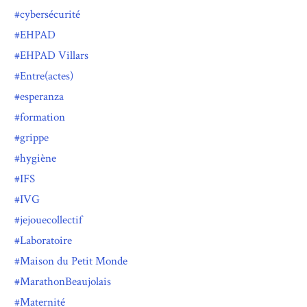
cybersécurité
EHPAD
EHPAD Villars
Entre(actes)
esperanza
formation
grippe
hygiène
IFS
IVG
jejouecollectif
Laboratoire
Maison du Petit Monde
MarathonBeaujolais
Maternité