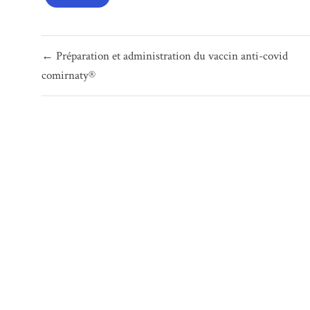
Navigation
← Préparation et administration du vaccin anti-covid
de
comirnaty®
l’article