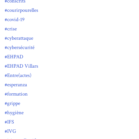
conscrits
courirpourelles
covid-19
crise
cyberattaque
cybersécurité
EHPAD
EHPAD Villars
Entre(actes)
esperanza
formation
grippe
hygiène
IFS
IVG