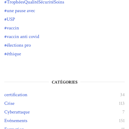
TrophéesQualitéSécuritéSoins
une pause avec
USP
vaccin
vaccin anti covid
élections pro
éthique
CATÉGORIES
certification
34
Crise
113
Cyberattaque
7
Evénements
151