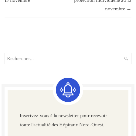
13 novembre
protection individuelle au 12
l’article
novembre →
Search
REC
for:
Inscrivez-vous à la newsletter pour recevoir
toute l'actualité des Hôpitaux Nord-Ouest.