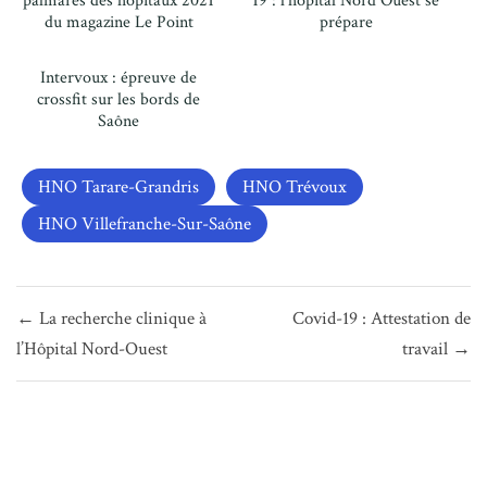
palmarès des hôpitaux 2021
19 : l’hôpital Nord Ouest se
du magazine Le Point
prépare
Intervoux : épreuve de
crossfit sur les bords de
Saône
HNO Tarare-Grandris
HNO Trévoux
HNO Villefranche-Sur-Saône
Navigation
← La recherche clinique à
Covid-19 : Attestation de
de
l’Hôpital Nord-Ouest
travail →
l’article