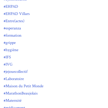
EHPAD
EHPAD Villars
Entre(actes)
esperanza
formation
grippe
hygiène
IFS
IVG
jejouecollectif
Laboratoire
Maison du Petit Monde
MarathonBeaujolais
Maternité
médicament