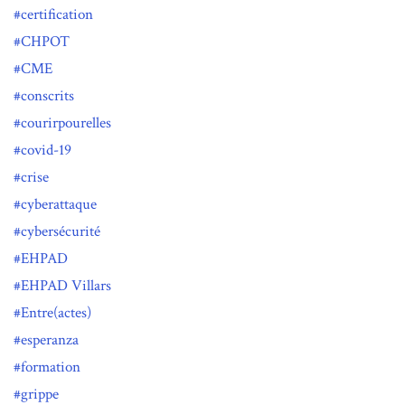
certification
CHPOT
CME
conscrits
courirpourelles
covid-19
crise
cyberattaque
cybersécurité
EHPAD
EHPAD Villars
Entre(actes)
esperanza
formation
grippe