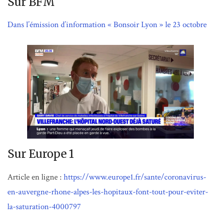
Sur BFM
Dans l’émission d’information « Bonsoir Lyon » le 23 octobre
Sur Europe 1
Article en ligne :
https://www.europe1.fr/sante/coronavirus-
en-auvergne-rhone-alpes-les-hopitaux-font-tout-pour-eviter-
la-saturation-4000797