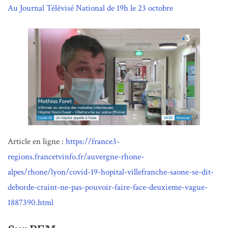
Au Journal Télévisé National de 19h le 23 octobre
Article en ligne :
https://france3-
regions.francetvinfo.fr/auvergne-rhone-
alpes/rhone/lyon/covid-19-hopital-villefranche-saone-se-dit-
deborde-craint-ne-pas-pouvoir-faire-face-deuxieme-vague-
1887390.html