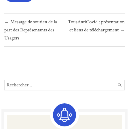
Navigation
← Message de soutien de la
TousAntiCovid : présentation
de
part des Représentants des
et liens de téléchargement →
l’article
Usagers
Search
REC
for: