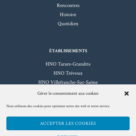
Rencontres
Histoire
Quotidien
ÉTABLISSEMENTS
HNO Tarare-Grandris
HNO Trévoux
HNO Villefranche-Sur-Saône
HNO Beaujeu-Belleville
Gérer le consentement aux cookies
Nous utilisons des cookies pour optimiser notre site web et notre service.
Mentions légales
- Hôpitaux Nord-Ouest - 2026
ACCEPTER LES COOKIES
www.hno.fr