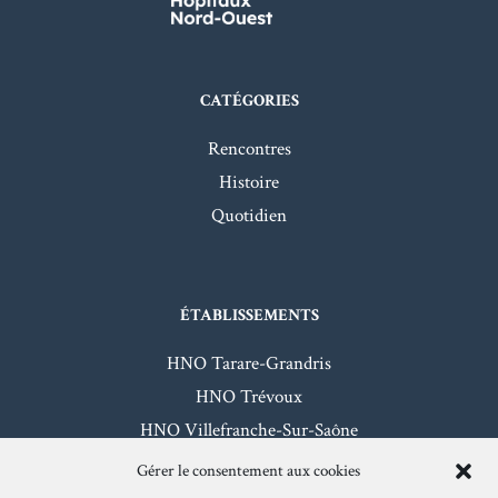
CATÉGORIES
Rencontres
Histoire
Quotidien
ÉTABLISSEMENTS
HNO Tarare-Grandris
HNO Trévoux
HNO Villefranche-Sur-Saône
HNO Beaujeu-Belleville
Gérer le consentement aux cookies