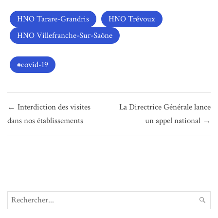
HNO Tarare-Grandris
HNO Trévoux
HNO Villefranche-Sur-Saône
covid-19
Navigation
← Interdiction des visites
La Directrice Générale lance
de
dans nos établissements
un appel national →
l’article
Search
REC
for: