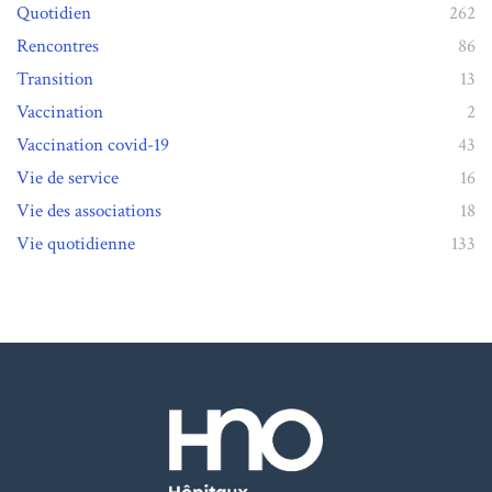
Quotidien
262
Rencontres
86
Transition
13
Vaccination
2
Vaccination covid-19
43
Vie de service
16
Vie des associations
18
Vie quotidienne
133