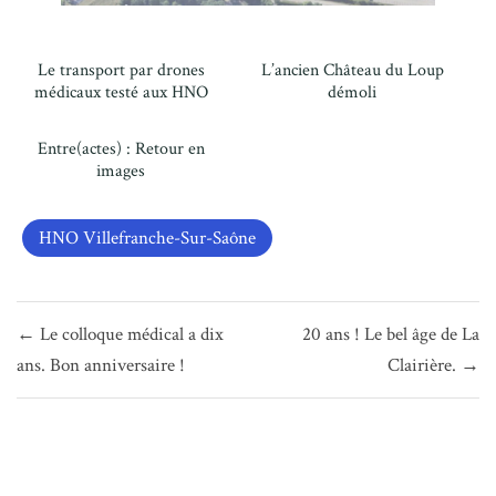
Le transport par drones
L’ancien Château du Loup
médicaux testé aux HNO
démoli
Entre(actes) : Retour en
images
HNO Villefranche-Sur-Saône
Navigation
← Le colloque médical a dix
20 ans ! Le bel âge de La
de
ans. Bon anniversaire !
Clairière. →
l’article