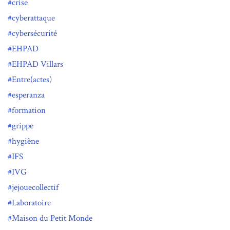
crise
cyberattaque
cybersécurité
EHPAD
EHPAD Villars
Entre(actes)
esperanza
formation
grippe
hygiène
IFS
IVG
jejouecollectif
Laboratoire
Maison du Petit Monde