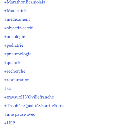
MarathonBeaujolais
Maternité
médicament
objectif-certif
oncologie
pediatrie
pneumologie
qualité
recherche
restauration
ssr
travauxHNOvillefranche
TrophéesQualitéSécuritéSoins
une pause avec
USP