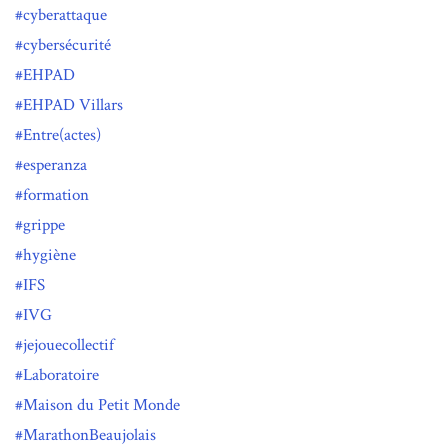
cyberattaque
cybersécurité
EHPAD
EHPAD Villars
Entre(actes)
esperanza
formation
grippe
hygiène
IFS
IVG
jejouecollectif
Laboratoire
Maison du Petit Monde
MarathonBeaujolais