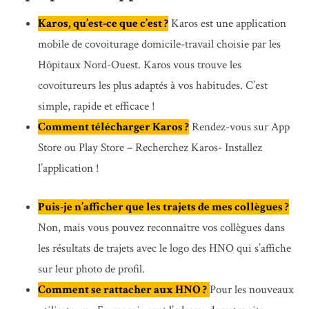
Karos, qu’est-ce que c’est ?
Karos est une application
mobile de covoiturage domicile-travail choisie par les
Hôpitaux Nord-Ouest. Karos vous trouve les
covoitureurs les plus adaptés à vos habitudes. C’est
simple, rapide et efficace !
Comment télécharger Karos ?
Rendez-vous sur App
Store ou Play Store – Recherchez Karos- Installez
l’application !
Puis-je n’afficher que les trajets de mes collègues ?
Non, mais vous pouvez reconnaître vos collègues dans
les résultats de trajets avec le logo des HNO qui s’affiche
sur leur photo de profil.
Comment se rattacher aux HNO ?
Pour les nouveaux