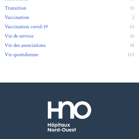
Transition
13
Vaccination
2
Vaccination covid-19
43
Vie de service
16
Vie des associations
18
Vie quotidienne
133