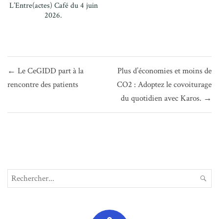
L’Entre(actes) Café du 4 juin
2026.
Navigation
← Le CeGIDD part à la
Plus d’économies et moins de
de
rencontre des patients
CO2 : Adoptez le covoiturage
l’article
du quotidien avec Karos. →
Search
REC
for: