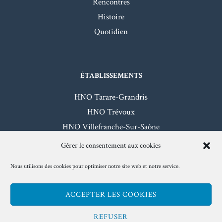
Rencontres
Histoire
Quotidien
ÉTABLISSEMENTS
HNO Tarare-Grandris
HNO Trévoux
HNO Villefranche-Sur-Saône
HNO Beaujeu-Belleville
Gérer le consentement aux cookies
Nous utilisons des cookies pour optimiser notre site web et notre service.
Mentions légales
- Hôpitaux Nord-Ouest - 2026
ACCEPTER LES COOKIES
www.hno.fr
REFUSER