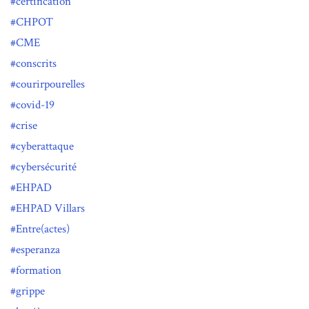
certification
CHPOT
CME
conscrits
courirpourelles
covid-19
crise
cyberattaque
cybersécurité
EHPAD
EHPAD Villars
Entre(actes)
esperanza
formation
grippe