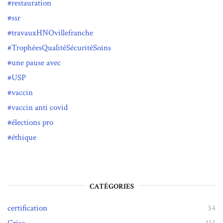
restauration
ssr
travauxHNOvillefranche
TrophéesQualitéSécuritéSoins
une pause avec
USP
vaccin
vaccin anti covid
élections pro
éthique
CATÉGORIES
certification
34
Crise
113