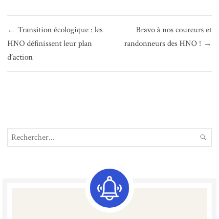
Navigation
← Transition écologique : les
Bravo à nos coureurs et
de
HNO définissent leur plan
randonneurs des HNO ! →
l’article
d’action
Search
REC
for: