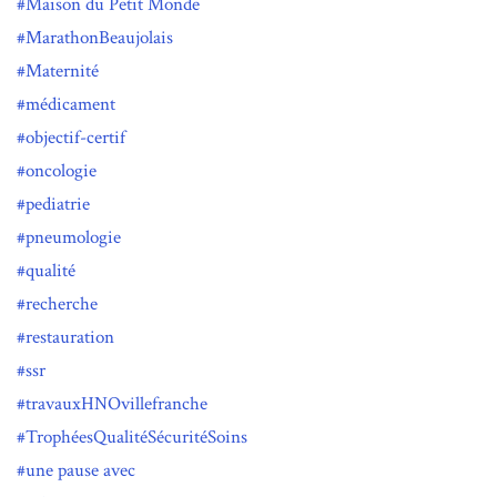
Maison du Petit Monde
MarathonBeaujolais
Maternité
médicament
objectif-certif
oncologie
pediatrie
pneumologie
qualité
recherche
restauration
ssr
travauxHNOvillefranche
TrophéesQualitéSécuritéSoins
une pause avec