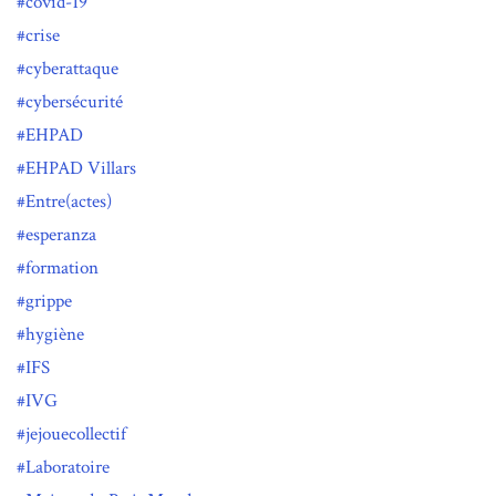
covid-19
crise
cyberattaque
cybersécurité
EHPAD
EHPAD Villars
Entre(actes)
esperanza
formation
grippe
hygiène
IFS
IVG
jejouecollectif
Laboratoire