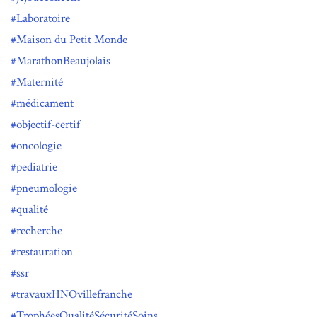
Laboratoire
Maison du Petit Monde
MarathonBeaujolais
Maternité
médicament
objectif-certif
oncologie
pediatrie
pneumologie
qualité
recherche
restauration
ssr
travauxHNOvillefranche
TrophéesQualitéSécuritéSoins