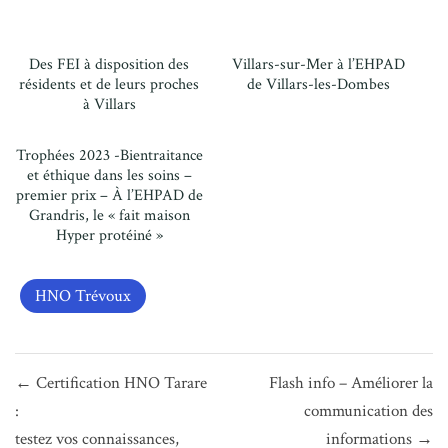
Des FEI à disposition des
Villars-sur-Mer à l’EHPAD
résidents et de leurs proches
de Villars-les-Dombes
à Villars
Trophées 2023 -Bientraitance
et éthique dans les soins –
premier prix – À l’EHPAD de
Grandris, le « fait maison
Hyper protéiné »
HNO Trévoux
Navigation
← Certification HNO Tarare
Flash info – Améliorer la
de
:
communication des
l’article
testez vos connaissances,
informations →