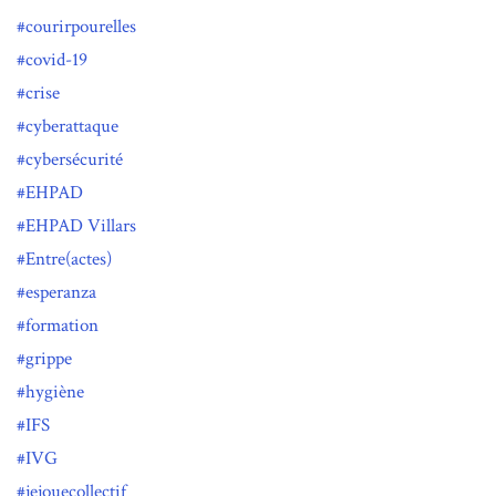
courirpourelles
covid-19
crise
cyberattaque
cybersécurité
EHPAD
EHPAD Villars
Entre(actes)
esperanza
formation
grippe
hygiène
IFS
IVG
jejouecollectif