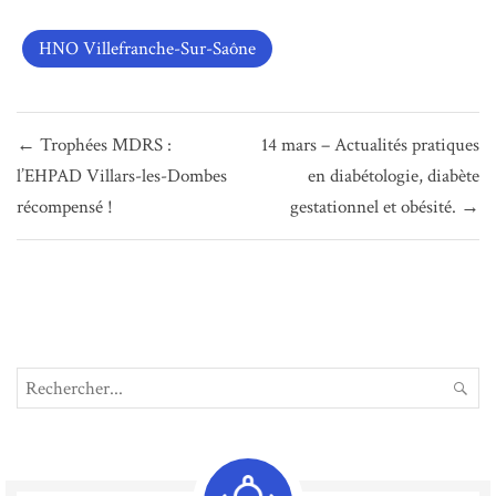
HNO Villefranche-Sur-Saône
Navigation
← Trophées MDRS :
14 mars – Actualités pratiques
de
l’EHPAD Villars-les-Dombes
en diabétologie, diabète
l’article
récompensé !
gestationnel et obésité. →
Search
REC
for: