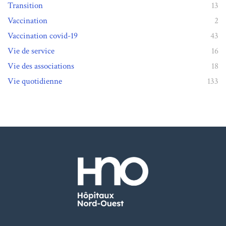
Transition
13
Vaccination
2
Vaccination covid-19
43
Vie de service
16
Vie des associations
18
Vie quotidienne
133