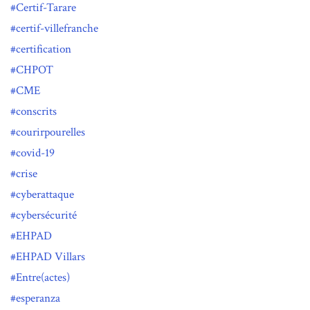
Certif-Tarare
certif-villefranche
certification
CHPOT
CME
conscrits
courirpourelles
covid-19
crise
cyberattaque
cybersécurité
EHPAD
EHPAD Villars
Entre(actes)
esperanza