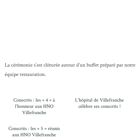
Denis Chaumat, président de l’interclasse en 3, Bernard
Perrut, président du conseil de surveillance, Anne
Meztinger, directrice adjointe général
La cérémonie s’est clôturée autour d’un buffet préparé par notre
équipe restauration.
Conscrits : les « 4 » à
L’hôpital de Villefranche
l’honneur aux HNO
célèbre ses conscrits !
Villefranche
Conscrits : les « 5 » réunis
aux HNO Villefranche