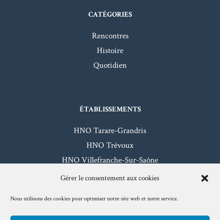
CATÉGORIES
Rencontres
Histoire
Quotidien
ÉTABLISSEMENTS
HNO Tarare-Grandris
HNO Trévoux
HNO Villefranche-Sur-Saône
HNO Beaujeu-Belleville
Gérer le consentement aux cookies
Nous utilisons des cookies pour optimiser notre site web et notre service.
Mentions légales
- Hôpitaux Nord-Ouest - 2026