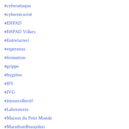
cyberattaque
cybersécurité
EHPAD
EHPAD Villars
Entre(actes)
esperanza
formation
grippe
hygiène
IFS
IVG
jejouecollectif
Laboratoire
Maison du Petit Monde
MarathonBeaujolais