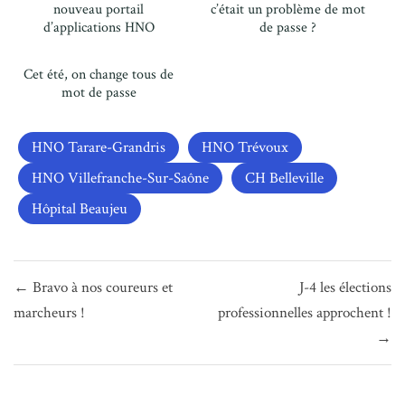
nouveau portail
c’était un problème de mot
d’applications HNO
de passe ?
Cet été, on change tous de
mot de passe
HNO Tarare-Grandris
HNO Trévoux
HNO Villefranche-Sur-Saône
CH Belleville
Hôpital Beaujeu
Navigation
← Bravo à nos coureurs et
J-4 les élections
de
marcheurs !
professionnelles approchent !
l’article
→