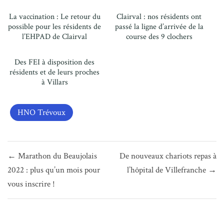
La vaccination : Le retour du
Clairval : nos résidents ont
possible pour les résidents de
passé la ligne d’arrivée de la
l’EHPAD de Clairval
course des 9 clochers
Des FEI à disposition des
résidents et de leurs proches
à Villars
HNO Trévoux
Navigation
← Marathon du Beaujolais
De nouveaux chariots repas à
de
2022 : plus qu’un mois pour
l’hôpital de Villefranche →
l’article
vous inscrire !