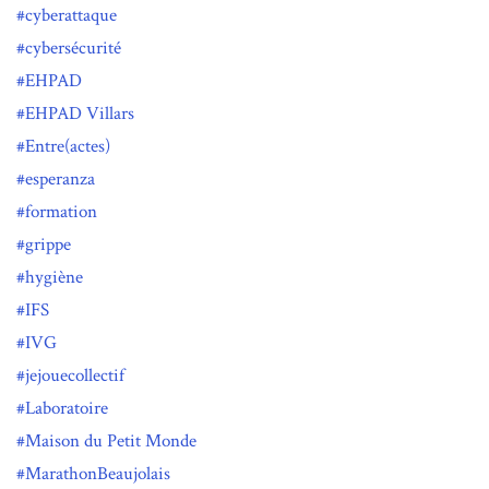
cyberattaque
cybersécurité
EHPAD
EHPAD Villars
Entre(actes)
esperanza
formation
grippe
hygiène
IFS
IVG
jejouecollectif
Laboratoire
Maison du Petit Monde
MarathonBeaujolais