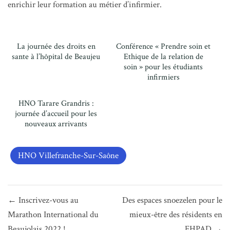
enrichir leur formation au métier d’infirmier.
La journée des droits en
Conférence « Prendre soin et
sante à l’hôpital de Beaujeu
Ethique de la relation de
soin » pour les étudiants
infirmiers
HNO Tarare Grandris :
journée d’accueil pour les
nouveaux arrivants
HNO Villefranche-Sur-Saône
Navigation
← Inscrivez-vous au
Des espaces snoezelen pour le
de
Marathon International du
mieux-être des résidents en
l’article
Beaujolais 2022 !
EHPAD →