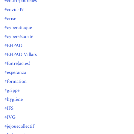
courirpourelles
covid-19
crise
cyberattaque
cybersécurité
EHPAD
EHPAD Villars
Entre(actes)
esperanza
formation
grippe
hygiène
IFS
IVG
jejouecollectif