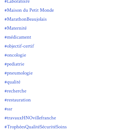
Laboratoire
Maison du Petit Monde
MarathonBeaujolais
Maternité
médicament
objectif-certif
oncologie
pediatrie
pneumologie
qualité
recherche
restauration
ssr
travauxHNOvillefranche
TrophéesQualitéSécuritéSoins