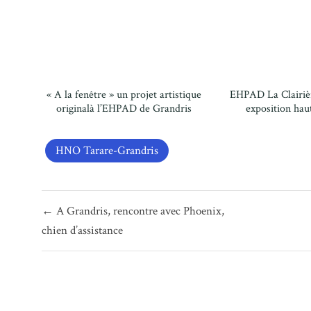
« A la fenêtre » un projet artistique
EHPAD La Clairièr
originalà l’EHPAD de Grandris
exposition hau
HNO Tarare-Grandris
Navigation
← A Grandris, rencontre avec Phoenix,
de
chien d’assistance
l’article