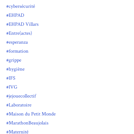
cybersécurité
EHPAD
EHPAD Villars
Entre(actes)
esperanza
formation
grippe
hygiène
IFS
IVG
jejouecollectif
Laboratoire
Maison du Petit Monde
MarathonBeaujolais
Maternité