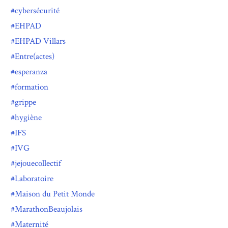
cybersécurité
EHPAD
EHPAD Villars
Entre(actes)
esperanza
formation
grippe
hygiène
IFS
IVG
jejouecollectif
Laboratoire
Maison du Petit Monde
MarathonBeaujolais
Maternité