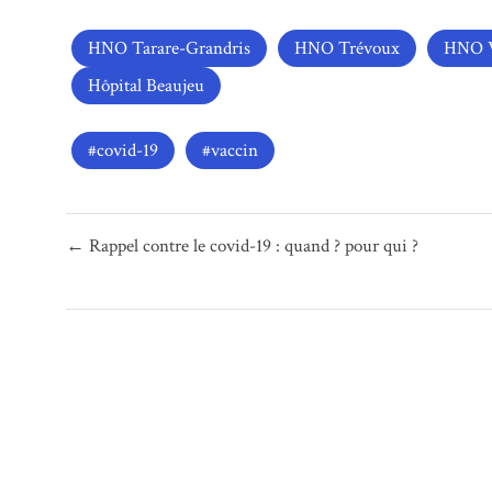
HNO Tarare-Grandris
HNO Trévoux
HNO V
Hôpital Beaujeu
covid-19
vaccin
Navigation
← Rappel contre le covid-19 : quand ? pour qui ?
de
l’article