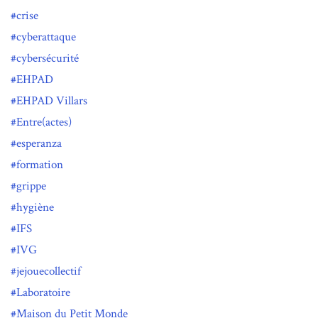
crise
cyberattaque
cybersécurité
EHPAD
EHPAD Villars
Entre(actes)
esperanza
formation
grippe
hygiène
IFS
IVG
jejouecollectif
Laboratoire
Maison du Petit Monde