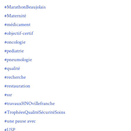
MarathonBeaujolais
Maternité
médicament
objectif-certif
oncologie
pediatrie
pneumologie
qualité
recherche
restauration
ssr
travauxHNOvillefranche
TrophéesQualitéSécuritéSoins
une pause avec
USP