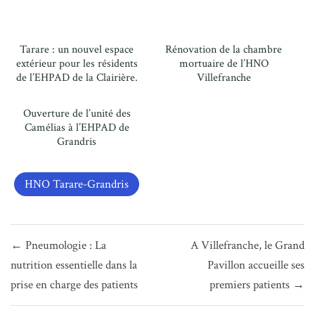
Tarare : un nouvel espace
Rénovation de la chambre
extérieur pour les résidents
mortuaire de l’HNO
de l’EHPAD de la Clairière.
Villefranche
Ouverture de l’unité des
Camélias à l’EHPAD de
Grandris
HNO Tarare-Grandris
Navigation
← Pneumologie : La
A Villefranche, le Grand
de
nutrition essentielle dans la
Pavillon accueille ses
l’article
prise en charge des patients
premiers patients →