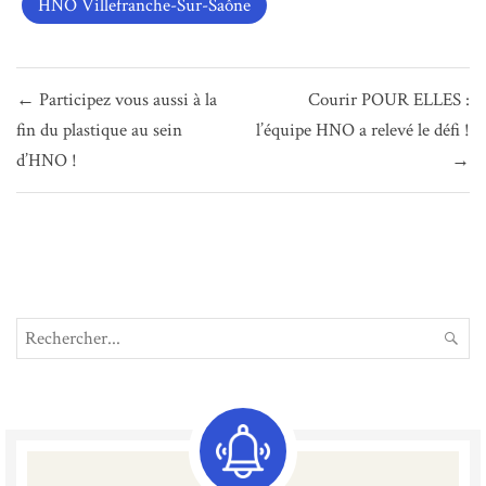
HNO Villefranche-Sur-Saône
Navigation
← Participez vous aussi à la
Courir POUR ELLES :
de
fin du plastique au sein
l’équipe HNO a relevé le défi !
l’article
d’HNO !
→
Search
REC
for: