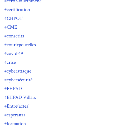
certif-villefranche
certification
CHPOT
CME
conscrits
courirpourelles
covid-19
crise
cyberattaque
cybersécurité
EHPAD
EHPAD Villars
Entre(actes)
esperanza
formation