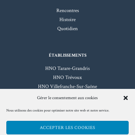
Rencontres
Histoire
Quotidien
ÉTABLISSEMENTS
HNO Tarare-Grandris
HNO Trévoux
HNO Villefranche-Sur-Saône
HNO Beaujeu-Belleville
Gérer le consentement aux cookies
Nous utilisons des cookies pour optimiser notre site web et notre service.
Mentions légales
- Hôpitaux Nord-Ouest - 2026
ACCEPTER LES COOKIES