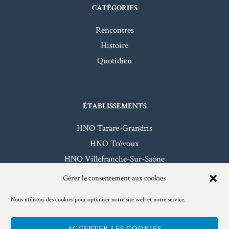
CATÉGORIES
Rencontres
Histoire
Quotidien
ÉTABLISSEMENTS
HNO Tarare-Grandris
HNO Trévoux
HNO Villefranche-Sur-Saône
HNO Beaujeu-Belleville
Gérer le consentement aux cookies
Nous utilisons des cookies pour optimiser notre site web et notre service.
Mentions légales
- Hôpitaux Nord-Ouest - 2026
ACCEPTER LES COOKIES