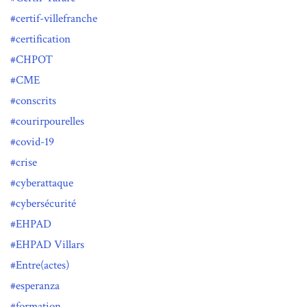
certif-villefranche
certification
CHPOT
CME
conscrits
courirpourelles
covid-19
crise
cyberattaque
cybersécurité
EHPAD
EHPAD Villars
Entre(actes)
esperanza
formation