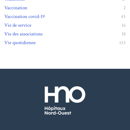
Vaccination
2
Vaccination covid-19
43
Vie de service
16
Vie des associations
18
Vie quotidienne
133