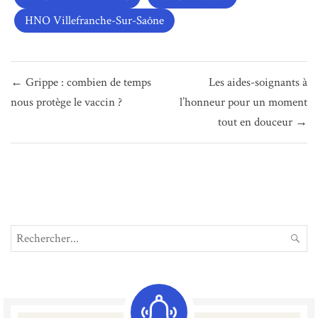
HNO Villefranche-Sur-Saône
Navigation
← Grippe : combien de temps
Les aides-soignants à
de
nous protège le vaccin ?
l’honneur pour un moment
l’article
tout en douceur →
Search
REC
for: